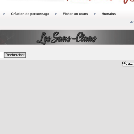
>
Création de personnage
>
Fiches en cours
>
Humains
Ac
Les Sans-Clans