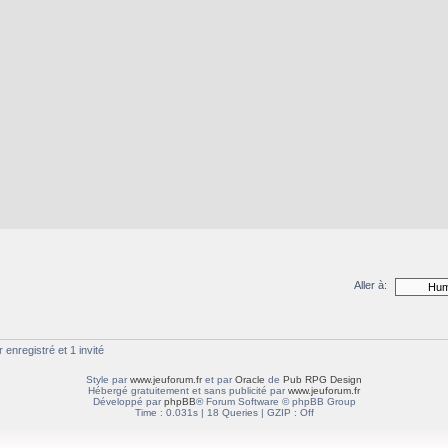
Aller à:
 enregistré et 1 invité
Style par
www.jeuforum.fr
et par
Oracle
de
Pub RPG Design
Hébergé gratuitement et sans publicité par
www.jeuforum.fr
Développé par
phpBB
® Forum Software © phpBB Group
Time : 0.031s | 18 Queries | GZIP : Off