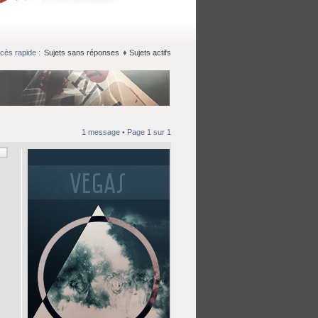
cès rapide :
Sujets sans réponses
♦
Sujets actifs
1 message • Page
1
sur
1