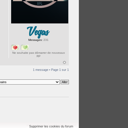
Vegas
Messages:
231
Ne souhaite pas démarrer de nouveaux
RP
1 message • Page
1
sur
1
Supprimer les cookies du forum